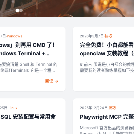
27日
·
Windows
2026年3月7日
·
技巧
dows」别再用 CMD 了！
完全免费！小白都能看
dows Terminal +
openclaw 安装教程
ell 7!
日常运行，不花费任何
要搞清楚 Shell 和 Terminal 的
# 前言 虽说是小白都会的教程，但是仍然
需要我的读者熟练掌握如下技能： 
个窗口 你可以在这个窗口里输入
关机 Windows 会操作键盘和鼠标 有汉字
阅读 →
到结果 就像是一个与计算机对话
和少许英文的基本阅读能力 知道如何打开
Windows 的命令行终...
月25日
·
Linux
2025年12月24日
·
技巧
reSQL 安装配置与常用命
Playwright MCP 
Microsoft 官方出品的浏览
Server，让 AI 助手能够