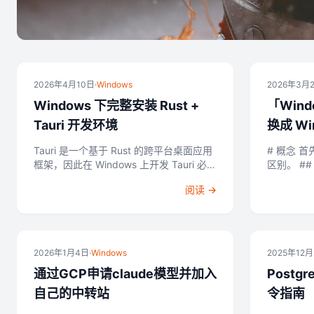
2026年4月10日
·
Windows
2026年3月
Windows 下完整安装 Rust +
「Win
Tauri 开发环境
换成 Win
Powersh
Tauri 是一个基于 Rust 的跨平台桌面应用
# 概念 首先
框架，因此在 Windows 上开发 Tauri 必须
区别。 ## 终端(Terminal): 它是一个程序,
先安装 Rust、Cargo、C++ 构建工具等依
提供了一
测试幻灯片
阅读 →
赖。 以下是从零开始的完整安装流程。
命令和看
#...
的界...
2026年1月4日
·
Windows
2025年12
通过GCP申请claude模型并加入
Postg
自己的中转站
令指南