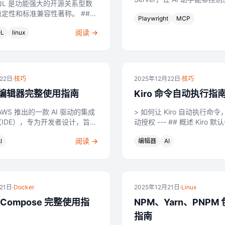
eSQL 是功能强大的开源关系型数
页操作。 ## 目录 - [简介](#简介) - [前置
定性和标准兼容性著称。 ##
Playwright
MCP
要求](#前置要求) - [安装方式](
安装包 从官网下
阅读 →
QL
linux
tps://www.postgresql....
月22日
·
技巧
2025年12月22日
·
技巧
AI 编辑器完整使用指南
Kiro 命令自动执行指
由 AWS 推出的一款 AI 驱动的集成
> 如何让 Kiro 自动执行命
IDE），专为开发者设计，旨在
动授权 --- ## 概述 Kiro 默认会在执行
辅助提升编码效率和开发体验。
shell 命令前请求用户授权
阅读 →
I
编辑器
AI
--- ## 目录 1. [Kiro 简介](#kiro-简介)...
的安全机制。但为了提升工作效
提供了「命...
21日
·
Docker
2025年12月21日
·
Linux
r Compose 完整使用指
NPM、Yarn、PNPM
指南