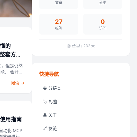
文章
分类
27
0
标签
访问
懂的
🎂 已运行
232
天
（整套方案
费用）
会开机
快捷导航
阅读 →
� 分链类
🏷️ 标签
👤 关于
完整使用指南
🔗 友链
器自动化 MCP
控制浏览器进行网