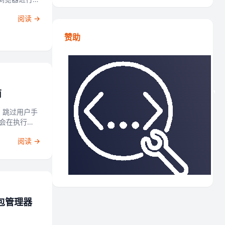
阅读 →
...
赞助
南
令，跳过用户手
，这是一项重要
阅读 →
率，Kiro
 包管理器