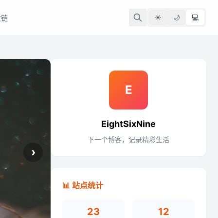
☀️
🌙
💻
友链
E
EightSixNine
下一个博客，记录精彩生活
›
📊 站点统计
23
12