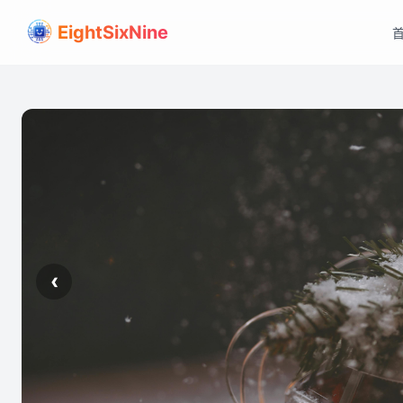
EightSixNine
‹