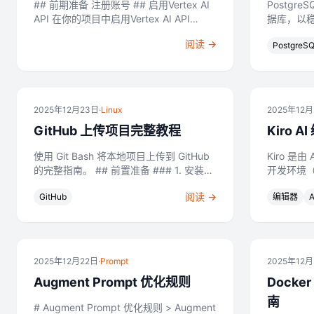
## 前期准备 注册账号 ## 启用Vertex AI
Postgr
API 在你的项目中启用Vertex AI API
据库，以稳
https://console.cloud.google.com/vertex-
Windows 安装 ### 下载
阅读 →
PostgreS
ai...
载安装程序：ht
2025年12月23日
·
Linux
2025年12
GitHub 上传项目完整教程
Kiro 
使用 Git Bash 将本地项目上传到 GitHub
Kiro 是
的完整指南。 ## 前置准备 ### 1. 安装
开发环境（
Git 下载地址：https://git-
通过智能
阅读 →
GitHub
编辑器
A
scm.com/downloads 安装时保...
2025年12月22日
·
Prompt
2025年12月
Augment Prompt 优化规则
Docke
南
# Augment Prompt 优化规则 > Augment