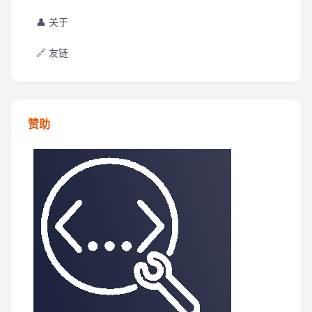
👤 关于
🔗 友链
赞助