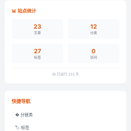
📊 站点统计
23
12
文章
分类
27
0
标签
访问
🎂 已运行
232
天
快捷导航
� 分链类
🏷️ 标签