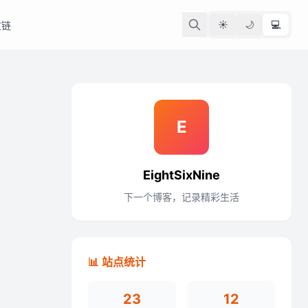
☀️
🌙
💻
友链
E
EightSixNine
下一个博客，记录精彩生活
📊 站点统计
23
12