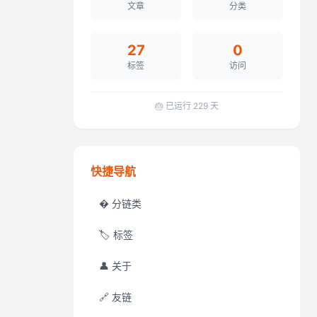
文章
分类
27
0
标签
访问
🎂 已运行
229
天
快捷导航
� 分链类
🏷️ 标签
👤 关于
🔗 友链